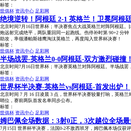
标签：
世俱杯
资讯中心
足彩网
绝境逆转！阿根廷 2-1 英格兰！卫冕阿根
北京时间7月16日世界杯；半决赛焦点大战英格兰对阵阿根廷
炮远射完成绝平，两队重回同一起跑线。伤停补时第 90+2 分钟
助攻，率领潘帕斯雄鹰淘汰英格兰，再度闯入世界杯决赛！
标签：
世俱杯
资讯中心
足彩网
半场战罢-英格兰0-0阿根廷-双方激烈碰撞
北京时间7月16日世界杯；半决赛英格兰对阵阿根廷。半场战罢，
标签：
世俱杯
资讯中心
足彩网
世界杯半决赛-英格兰vs阿根廷-首发出炉！
北京时间 7 月 16 日凌晨 3 点，世界杯半决赛较量打响，
哨位，赛前两队首发名单同步公布。
标签：
世俱杯
资讯中心
足彩网
姆巴佩全场数据：3射0正，3次越位全场最多
7月15日 世界杯半决赛，法国0-2不敌西班牙，姆巴佩本场仅获评6