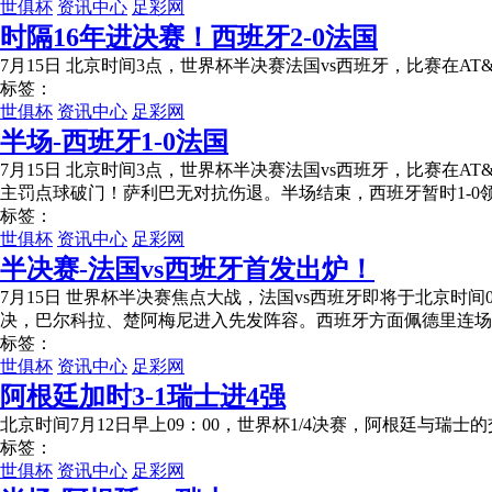
世俱杯
资讯中心
足彩网
时隔16年进决赛！西班牙2-0法国
7月15日 北京时间3点，世界杯半决赛法国vs西班牙，比赛在AT
标签：
世俱杯
资讯中心
足彩网
半场-西班牙1-0法国
7月15日 北京时间3点，世界杯半决赛法国vs西班牙，比赛在
主罚点球破门！萨利巴无对抗伤退。半场结束，西班牙暂时1-0
标签：
世俱杯
资讯中心
足彩网
半决赛-法国vs西班牙首发出炉！
7月15日 世界杯半决赛焦点大战，法国vs西班牙即将于北京时间
决，巴尔科拉、楚阿梅尼进入先发阵容。西班牙方面佩德里连场
标签：
世俱杯
资讯中心
足彩网
阿根廷加时3-1瑞士进4强
北京时间7月12日早上09：00，世界杯1/4决赛，阿根廷与瑞
标签：
世俱杯
资讯中心
足彩网