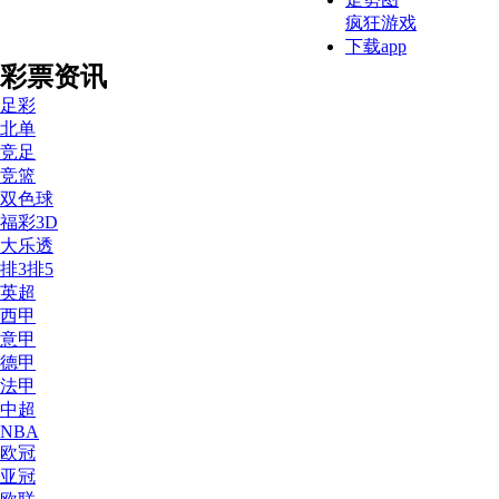
疯狂游戏
下载app
彩票资讯
足彩
北单
竞足
竞篮
双色球
福彩3D
大乐透
排3排5
英超
西甲
意甲
德甲
法甲
中超
NBA
欧冠
亚冠