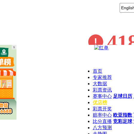
x
首页
专家推荐
大数据
彩票资讯
赛事中心
足球日历
优店榜
彩票开奖
赔率中心
欧亚指数
比分直播
竞彩足球
八方预测
走势图