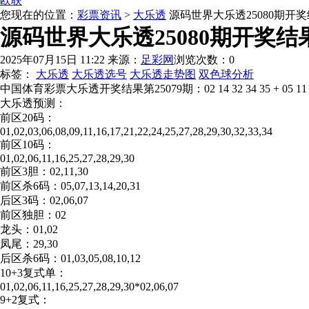
欧联
您现在的位置：
彩票资讯
>
大乐透
源码世界大乐透25080期开
源码世界大乐透25080期开奖结
2025年07月15日 11:22
来源：
足彩网
浏览次数：0
标签：
大乐透
大乐透选号
大乐透走势图
双色球分析
中国体育彩票大乐透开奖结果第25079期：02 14 32 34 35 + 05 1
大乐透预测：
前区20码：
01,02,03,06,08,09,11,16,17,21,22,24,25,27,28,29,30,32,33,34
前区10码：
01,02,06,11,16,25,27,28,29,30
前区3胆：02,11,30
前区杀6码：05,07,13,14,20,31
后区3码：02,06,07
前区独胆：02
龙头：01,02
凤尾：29,30
后区杀6码：01,03,05,08,10,12
10+3复式单：
01,02,06,11,16,25,27,28,29,30*02,06,07
9+2复式：