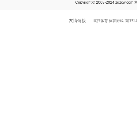
Copyright © 2008-2024 zgzcw.com
友情链接
疯狂体育
体育游戏
疯狂红