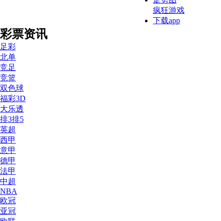
疯狂游戏
下载app
彩票资讯
足彩
北单
竞足
竞篮
双色球
福彩3D
大乐透
排3排5
英超
西甲
意甲
德甲
法甲
中超
NBA
欧冠
亚冠