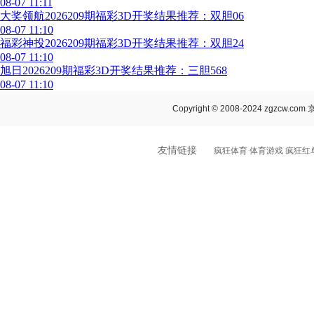
08-07 11:11
大奖领航2026209期福彩3D开奖结果推荐：双胆06
08-07 11:10
福彩神投2026209期福彩3D开奖结果推荐：双胆24
08-07 11:10
旭日2026209期福彩3D开奖结果推荐：三胆568
08-07 11:10
Copyright © 2008-2024 zgzcw.com
友情链接
疯狂体育
体育游戏
疯狂红