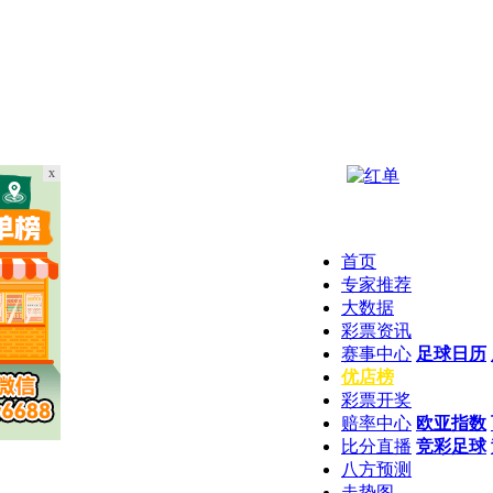
x
首页
专家推荐
大数据
彩票资讯
赛事中心
足球日历
优店榜
彩票开奖
赔率中心
欧亚指数
比分直播
竞彩足球
八方预测
走势图