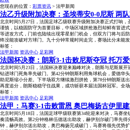
欧联
您现在的位置：
彩票资讯
> 法甲新闻
法乙升级附加决赛：圣埃蒂安0-0尼斯 两
北京时间5月27日，法国足球乙级联赛升级附加决赛正式打响
谨慎，以稳固防守为首要目标，中场区域拼抢激烈却鲜有冒进式
等进攻方式，门前也陆续出现零星射门机会，但双方门将与后防
终没能攻破对方球门。九十分钟常规时间走完，赛场比分未能发
标签：
法甲新闻
资讯中心
足彩网
法国杯决赛：朗斯3-1击败尼斯夺冠 托万
北京时间5月23日，法国杯决赛迎来巅峰对决，朗斯与尼斯展开
钻进球门死角率先破门。第42分钟朗斯利用角球机会，爱德华
助尼斯缩小分差。下半场双方继续激烈拼抢，第78分钟朗斯送
再度追分，朗斯稳稳守住战果，成功斩获本届法国杯冠军。全场赛
标签：
法甲新闻
资讯中心
足彩网
法甲：马赛3-1击败雷恩 奥巴梅扬古伊里
北京时间5月18日，法国足球甲级联赛第34轮迎来对决，马赛
奏流畅高效。第2分钟格林伍德送出助攻，赫伊别尔破门率先得分
钟，赫伊别尔送出助攻，奥巴梅扬完成破门，马赛将领先优势扩