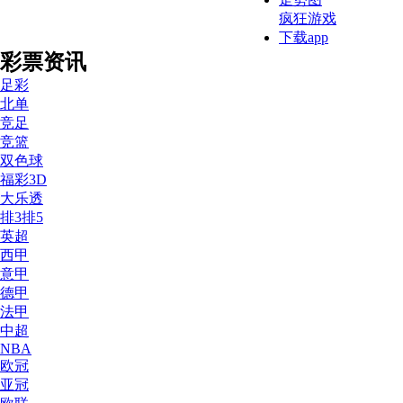
疯狂游戏
下载app
彩票资讯
足彩
北单
竞足
竞篮
双色球
福彩3D
大乐透
排3排5
英超
西甲
意甲
德甲
法甲
中超
NBA
欧冠
亚冠