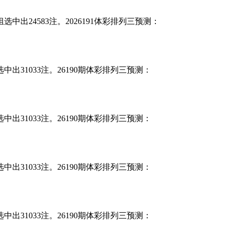
选中出24583注。2026191体彩排列三预测：
中出31033注。26190期体彩排列三预测：
中出31033注。26190期体彩排列三预测：
中出31033注。26190期体彩排列三预测：
中出31033注。26190期体彩排列三预测：