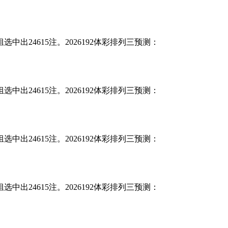
选中出24615注。2026192体彩排列三预测：
选中出24615注。2026192体彩排列三预测：
选中出24615注。2026192体彩排列三预测：
选中出24615注。2026192体彩排列三预测：