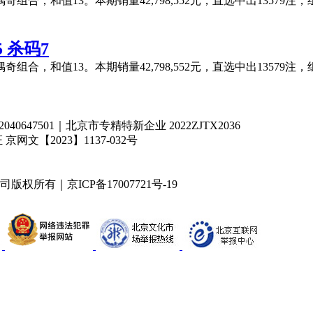
组合，和值13。本期销量42,798,552元，直选中出13579注，组
 杀码7
组合，和值13。本期销量42,798,552元，直选中出13579注，组
40647501｜北京市专精特新企业 2022ZJTX2036
网文【2023】1137-032号
限公司版权所有｜京ICP备17007721号-19