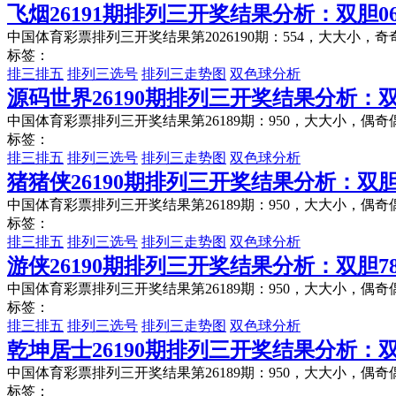
飞烟26191期排列三开奖结果分析：双胆06
中国体育彩票排列三开奖结果第2026190期：554，大大小，奇奇偶
标签：
排三排五
排列三选号
排列三走势图
双色球分析
源码世界26190期排列三开奖结果分析：双
中国体育彩票排列三开奖结果第26189期：950，大大小，偶奇偶组合
标签：
排三排五
排列三选号
排列三走势图
双色球分析
猪猪侠26190期排列三开奖结果分析：双胆
中国体育彩票排列三开奖结果第26189期：950，大大小，偶奇偶组合
标签：
排三排五
排列三选号
排列三走势图
双色球分析
游侠26190期排列三开奖结果分析：双胆78
中国体育彩票排列三开奖结果第26189期：950，大大小，偶奇偶组合
标签：
排三排五
排列三选号
排列三走势图
双色球分析
乾坤居士26190期排列三开奖结果分析：双
中国体育彩票排列三开奖结果第26189期：950，大大小，偶奇偶组合
标签：