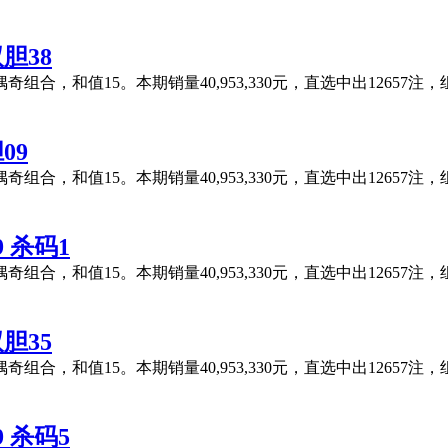
胆38
组合，和值15。本期销量40,953,330元，直选中出12657注，组
09
组合，和值15。本期销量40,953,330元，直选中出12657注，组
 杀码1
组合，和值15。本期销量40,953,330元，直选中出12657注，组
胆35
组合，和值15。本期销量40,953,330元，直选中出12657注，组
 杀码5