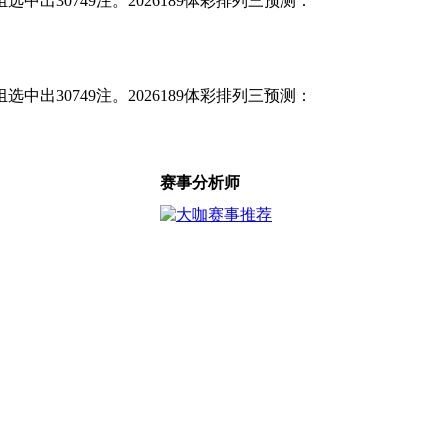
选中出30749注。2026189体彩排列三预测：
选中出30749注。2026189体彩排列三预测：
赛事分析师