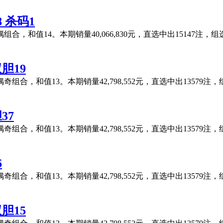
 杀码1
，和值14。本期销量40,066,830元，直选中出15147注，组选
胆19
组合，和值13。本期销量42,798,552元，直选中出13579注，组
37
组合，和值13。本期销量42,798,552元，直选中出13579注，组
6
组合，和值13。本期销量42,798,552元，直选中出13579注，组
胆15