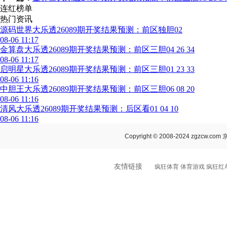
连红榜单
热门资讯
源码世界大乐透26089期开奖结果预测：前区独胆02
08-06 11:17
金算盘大乐透26089期开奖结果预测：前区三胆04 26 34
08-06 11:17
启明星大乐透26089期开奖结果预测：前区三胆01 23 33
08-06 11:16
中胆王大乐透26089期开奖结果预测：前区三胆06 08 20
08-06 11:16
清风大乐透26089期开奖结果预测：后区看01 04 10
08-06 11:16
Copyright © 2008-2024 zgzcw.com
友情链接
疯狂体育
体育游戏
疯狂红