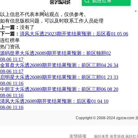
以上信息不代表本网站观点，仅供参考。
如有信息版权问题，可以及时联系工作人员处理
上一篇：
没有了
下一篇：
清风大乐透25023期开奖结果预测：后区看01 05 06
连红榜单
热门资讯
源码世界大乐透26089期开奖结果预测：前区独胆02
08-06 11:17
金算盘大乐透26089期开奖结果预测：前区三胆04 26 34
08-06 11:17
启明星大乐透26089期开奖结果预测：前区三胆01 23 33
08-06 11:16
中胆王大乐透26089期开奖结果预测：前区三胆06 08 20
08-06 11:16
清风大乐透26089期开奖结果预测：后区看01 04 10
08-06 11:16
Copyright © 2008-2024 zgzcw.com
友情链接
疯狂体育
体育游戏
疯狂红