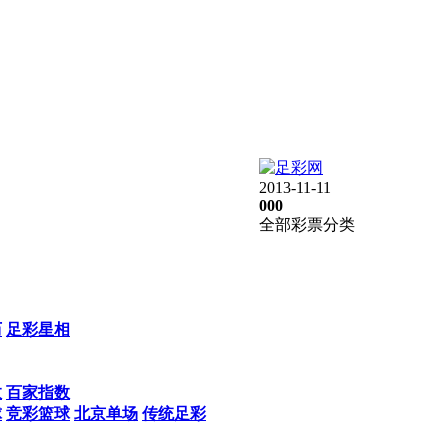
2013-11-11
0
0
0
全部彩票分类
历
足彩星相
数
百家指数
球
竞彩篮球
北京单场
传统足彩