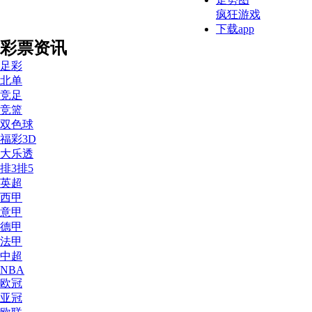
疯狂游戏
下载app
彩票资讯
足彩
北单
竞足
竞篮
双色球
福彩3D
大乐透
排3排5
英超
西甲
意甲
德甲
法甲
中超
NBA
欧冠
亚冠