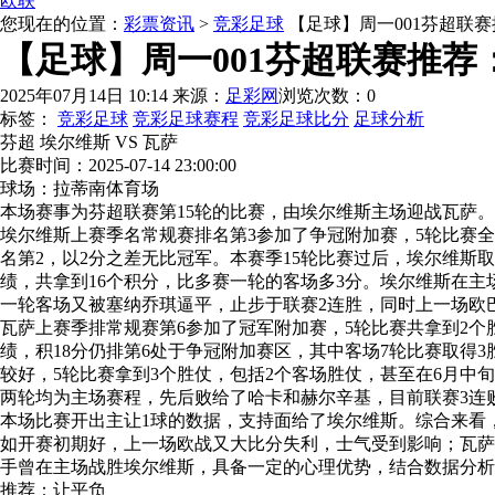
欧联
您现在的位置：
彩票资讯
>
竞彩足球
【足球】周一001芬超联
【足球】周一001芬超联赛推荐
2025年07月14日 10:14
来源：
足彩网
浏览次数：0
标签：
竞彩足球
竞彩足球赛程
竞彩足球比分
足球分析
芬超 埃尔维斯 VS 瓦萨
比赛时间：2025-07-14 23:00:00
球场：拉蒂南体育场
本场赛事为芬超联赛第15轮的比赛，由埃尔维斯主场迎战瓦萨。
埃尔维斯上赛季名常规赛排名第3参加了争冠附加赛，5轮比赛
名第2，以2分之差无比冠军。本赛季15轮比赛过后，埃尔维斯取得
绩，共拿到16个积分，比多赛一轮的客场多3分。埃尔维斯在主
一轮客场又被塞纳乔琪逼平，止步于联赛2连胜，同时上一场欧巴
瓦萨上赛季排常规赛第6参加了冠军附加赛，5轮比赛共拿到2个胜
绩，积18分仍排第6处于争冠附加赛区，其中客场7轮比赛取得3
较好，5轮比赛拿到3个胜仗，包括2个客场胜仗，甚至在6月中旬
两轮均为主场赛程，先后败给了哈卡和赫尔辛基，目前联赛3连
本场比赛开出主让1球的数据，支持面给了埃尔维斯。综合来看
如开赛初期好，上一场欧战又大比分失利，士气受到影响；瓦萨
手曾在主场战胜埃尔维斯，具备一定的心理优势，结合数据分析
推荐：让平负