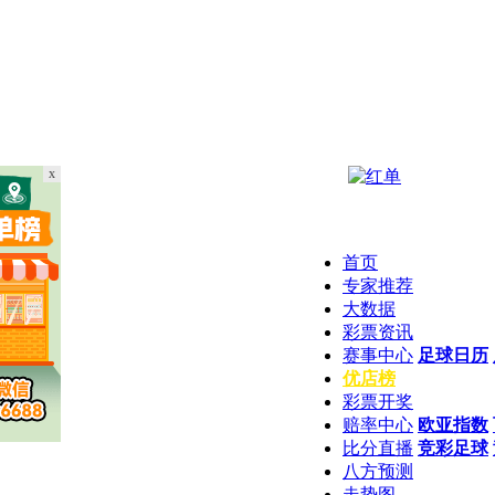
x
首页
专家推荐
大数据
彩票资讯
赛事中心
足球日历
优店榜
彩票开奖
赔率中心
欧亚指数
比分直播
竞彩足球
八方预测
走势图